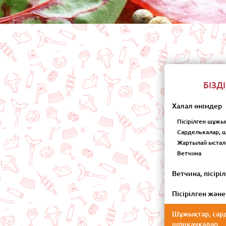
БІЗД
Халал өнімдер
Пісірілген шұжы
Сарделькалар,
Жартылай ыстал
Ветчина
Ветчина, пісір
Пісірілген жән
Шұжықтар, сар
шпикачкалар