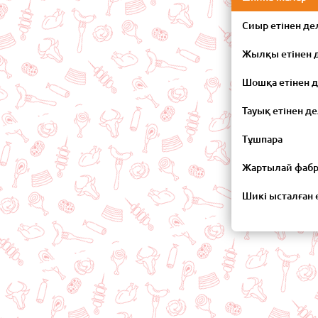
Сиыр етінен де
Жылқы етінен 
Шошқа етінен 
Тауық етінен д
Тұшпара
Жартылай фабр
Шикі ысталған 