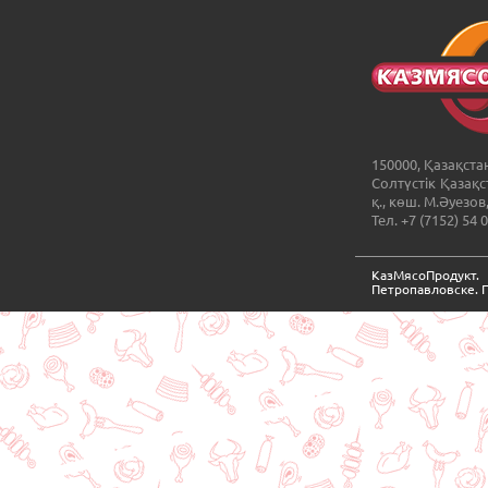
150000, Қазақста
Солтүстік Қазақ
қ., көш. М.Әуезов
Тел. +7 (7152) 54 
КазМясоПродукт
Петропавловске. 