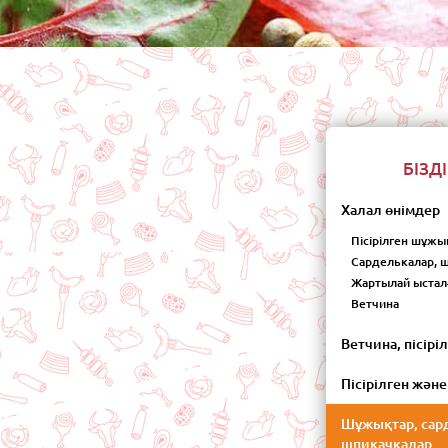
БІЗД
Халал өнімдер
Пісірілген шұжы
Сарделькалар,
Жартылай ыстал
Ветчина
Ветчина, пісір
Пісірілген жән
Шұжықтар, сар
шпикачкалар