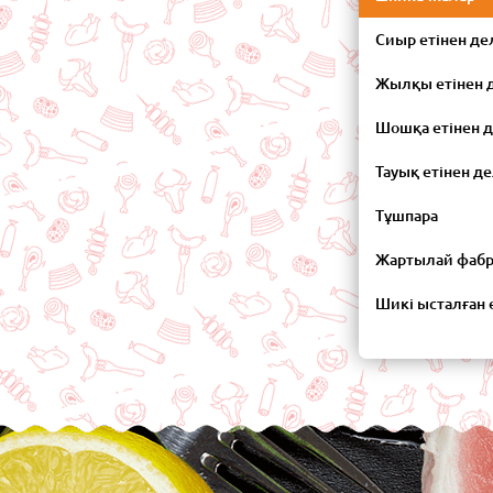
Сиыр етінен де
Жылқы етінен 
Шошқа етінен 
Тауық етінен д
Тұшпара
Жартылай фабр
Шикі ысталған 