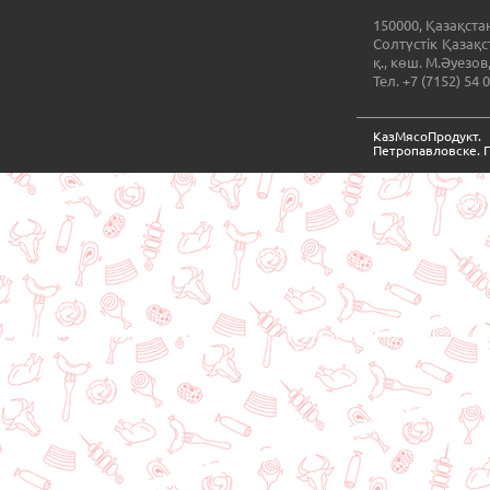
150000, Қазақста
Солтүстік Қазақ
қ., көш. М.Әуезов
Тел. +7 (7152) 54 
КазМясоПродукт
Петропавловске. 