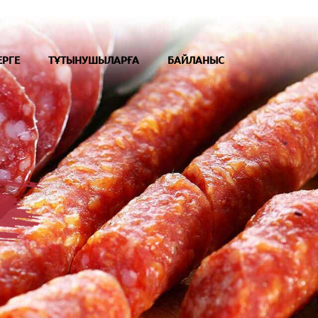
ЕРГЕ
ТҰТЫНУШЫЛАРҒА
БАЙЛАНЫС