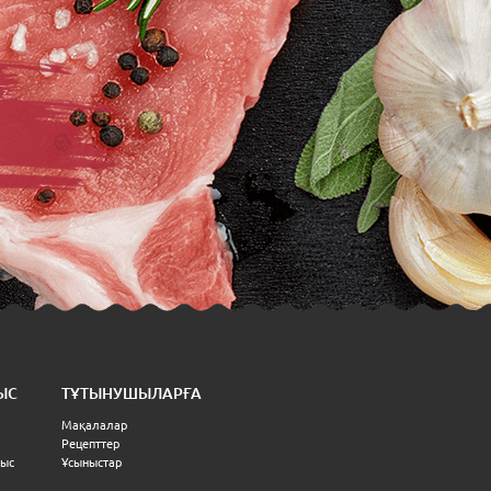
ЫС
ТҰТЫНУШЫЛАРҒА
Мақалалар
Рецепттер
ныс
Ұсыныстар