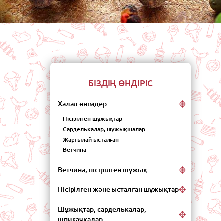
Бас
БІЗДІҢ ӨНДІРІС
Халал өнімдер
Пісірілген шұжықтар
Сарделькалар, шұжықшалар
Жартылай ысталған
Ветчина
Ветчина, пісірілген шұжық
Пісірілген және ысталған шұжықтар
Шұжықтар, сарделькалар,
шпикачкалар