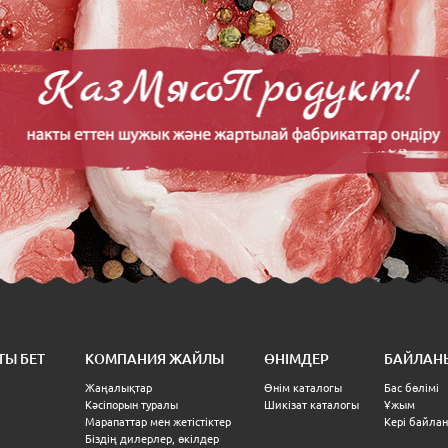
ТЫ БЕТ
КОМПАНИЯ ЖАЙЛЫ
ӨНІМДЕР
БАЙЛАН
Жаңалықтар
Өнім каталогы
Бас бөлімі
Кәсіпорын туралы
Шикізат каталогы
Ұжым
Марапаттар мен жетістіктер
Кері байла
Біздің дилерлер, өкілдер