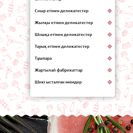
Сиыр етінен деликатестер
Жылқы етінен деликатестер
Шошқа етінен деликатестер
Тауық етінен деликатестер
Тұшпара
Жартылай фабрикаттар
Шикі ысталған өнімдер