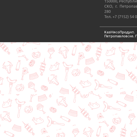
150000, Республи
СКО, г. Петропа
280
Тел. +7 (7152) 54 
КазМясоПродукт
Петропавловске. 