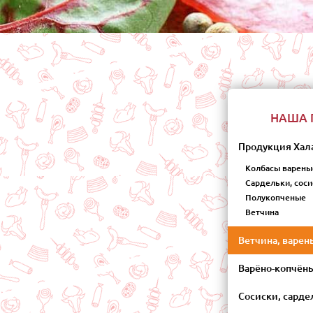
НАША 
Продукция Хал
Колбасы варены
Сардельки, соси
Полукопченые
Ветчина
Ветчина, варен
Варёно-копчён
Сосиски, сарде