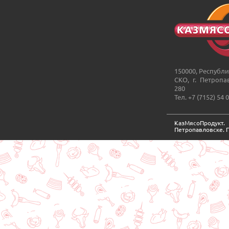
150000, Республи
СКО, г. Петропа
280
Тел. +7 (7152) 54 
КазМясоПродукт
Петропавловске. 