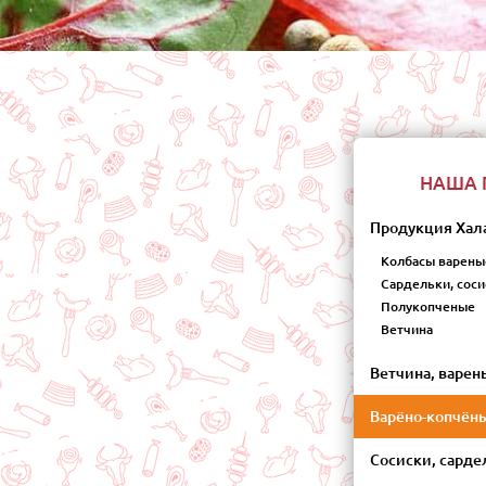
НАША 
Продукция Хал
Колбасы варены
Сардельки, соси
Полукопченые
Ветчина
Ветчина, варен
Варёно-копчён
Сосиски, сарде