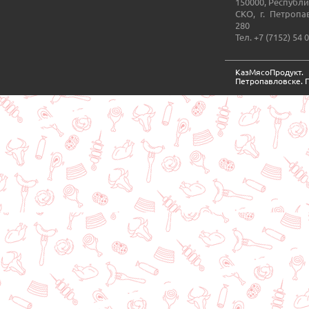
150000, Республи
СКО, г. Петропа
280
Тел. +7 (7152) 54 
КазМясоПродукт
Петропавловске. 