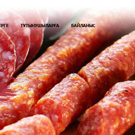
ЕРГЕ
ТҰТЫНУШЫЛАРҒА
БАЙЛАНЫС