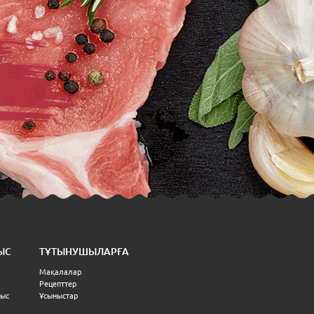
ЫС
ТҰТЫНУШЫЛАРҒА
Мақалалар
Рецепттер
ныс
Ұсыныстар