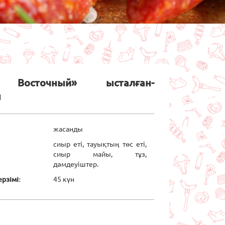
чный» ысталған-қайнатылған
т Восточный» ысталған-
н
жасанды
сиыр еті, тауықтың төс еті,
сиыр майы, тұз,
дәмдеуіштер.
рзімі:
45 күн