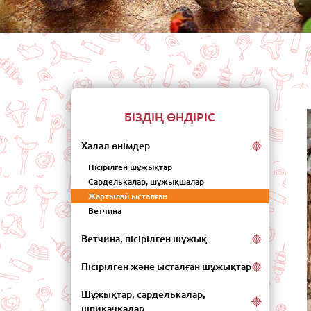
Бас
БІЗДІҢ ӨНДІРІС
Халал өнімдер
Пісірілген шұжықтар
Сарделькалар, шұжықшалар
Жартылай ысталған
Ветчина
Ветчина, пісірілген шұжық
Пісірілген және ысталған шұжықтар
Шұжықтар, сарделькалар,
шпикачкалар