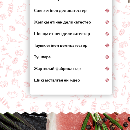
Сиыр етінен деликатестер
Жылқы етінен деликатестер
Шошқа етінен деликатестер
Тауық етінен деликатестер
Тұшпара
Жартылай фабрикаттар
Шикі ысталған өнімдер