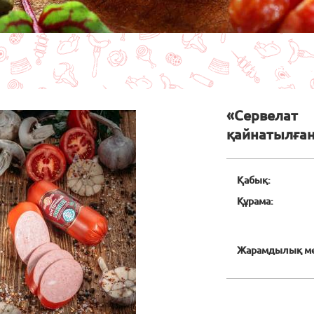
ты бет
Каталог
Халал өнімдер
Жартылай ысталған
«Сервелат Восто
«Сервела
қайнатылға
Қабық:
Құрама:
Жарамдылық ме