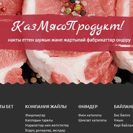
ТЫ БЕТ
КОМПАНИЯ ЖАЙЛЫ
ӨНІМДЕР
БАЙЛАН
Жаңалықтар
Өнім каталогы
Бас бөлімі
Кәсіпорын туралы
Шикізат каталогы
Ұжым
Марапаттар мен жетістіктер
Кері байла
Біздің дилерлер, өкілдер