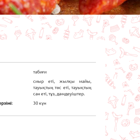
и"
табиғи
сиыр еті, жылқы майы,
тауықтың төс еті, тауықтың
сан еті, тұз, дәмдеуіштер.
рзімі:
30 күн