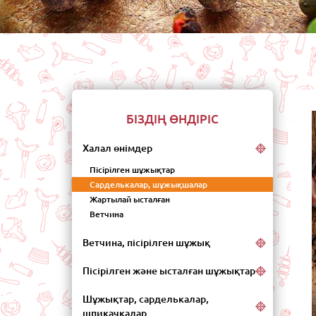
Бас
БІЗДІҢ ӨНДІРІС
Халал өнімдер
Пісірілген шұжықтар
Сарделькалар, шұжықшалар
Жартылай ысталған
Ветчина
Ветчина, пісірілген шұжық
Пісірілген және ысталған шұжықтар
Шұжықтар, сарделькалар,
шпикачкалар