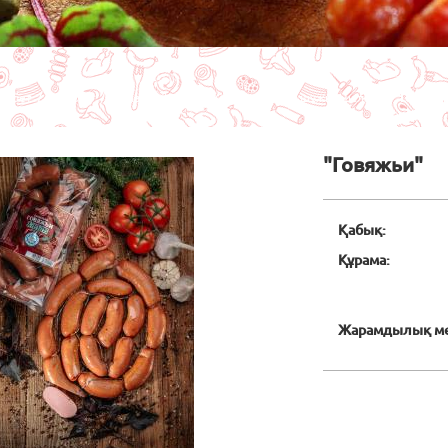
ты бет
Каталог
Халал өнімдер
Сарделькалар, шұжықшалар
"Говяжь
"Говяжьи"
Қабық:
Құрама:
Жарамдылық ме