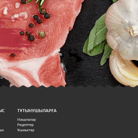
ЫС
ТҰТЫНУШЫЛАРҒА
Мақалалар
Рецепттер
ныс
Ұсыныстар