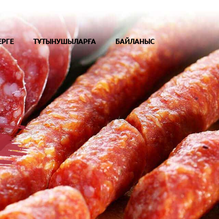
ЕРГЕ
ТҰТЫНУШЫЛАРҒА
БАЙЛАНЫС