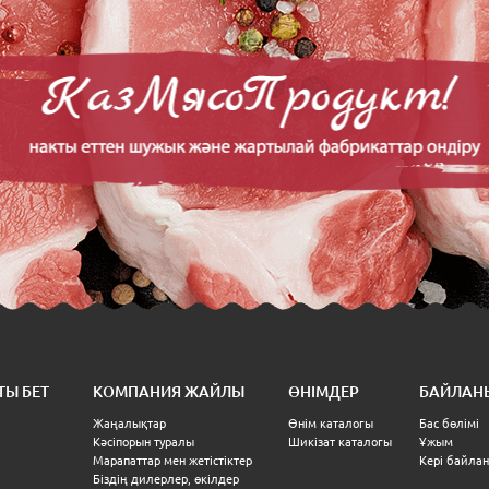
ТЫ БЕТ
КОМПАНИЯ ЖАЙЛЫ
ӨНІМДЕР
БАЙЛАН
Жаңалықтар
Өнім каталогы
Бас бөлімі
Кәсіпорын туралы
Шикізат каталогы
Ұжым
Марапаттар мен жетістіктер
Кері байла
Біздің дилерлер, өкілдер