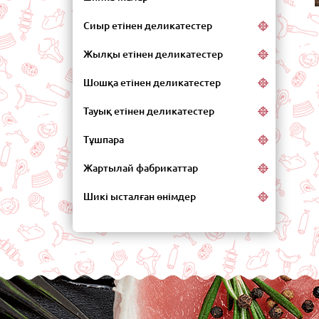
Сиыр етінен деликатестер
Жылқы етінен деликатестер
Шошқа етінен деликатестер
Тауық етінен деликатестер
Тұшпара
Жартылай фабрикаттар
Шикі ысталған өнімдер