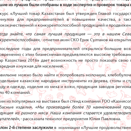
шие из лучших были отобраны в ходе экспертиз и проверок товара 
курс «Лучший товар Казахстана» был утвержден Главой государс
мулом для предпринимателей в повышении качества, а так
ококачественной и конкурентоспособной продукцией и продвижен
егда знайте, что самая лучшая продукция — это в нашем Севе
курентноспособная»
, - отметил аким СКО Ерик Султанов на открыти
последние годы для предпринимателей открылись большие воз
овременно с этим бизнесменам предъявляются высокие требования
ар Казахстана 2016» дает возможность не просто показать свою п
вредная и нужная для населения.
авильоне можно было найти и попробовать молочную, хлебобулоч
одельные казахские народные инструменты из дерева, столы и ст
уду и одежду, изделия из меха и кожи, продукция заводов региона
ло 40 компаний.
им из популярных на выставке был стенд компании ТОО «Казмясопр
басные изделия.
«Мы производим более 70 наименований прод
дукция из разного мяса. Наша компания старается удовлетвори
упателей»
, - рассказала технолог предприятия Юлия Павловна.
лом 2-й степени заслужили
в номинации «Лучшие продовольственн