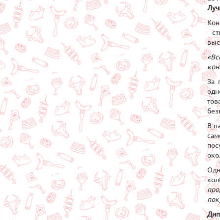
Луч
Кон
сти
выс
«Вс
кон
За 
одн
тов
без
В п
сам
пос
око
Одн
кол
про
пок
Дип