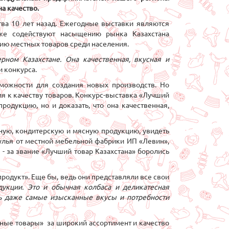
на качество.
тва 10 лет назад. Ежегодные выставки являются
же содействуют насыщению рынка Казахстана
ию местных товаров среди населения.
рном Казахстане. Она качественная, вкусная и
и конкурса.
можности для создания новых производств. Но
 к качеству товаров. Конкурс-выставка «Лучший
родукцию, но и доказать, что она качественная,
ную, кондитерскую и мясную продукцию, увидеть
улья от местной мебельной фабрики ИП «Левин»,
 - за звание «Лучший товар Казахстана» боролись
одукт». Еще бы, ведь они представляли все свои
укции. Это и обычная колбаса и деликатесная
ть даже самые изысканные вкусы и потребности
ые товары» за широкий ассортимент и качество