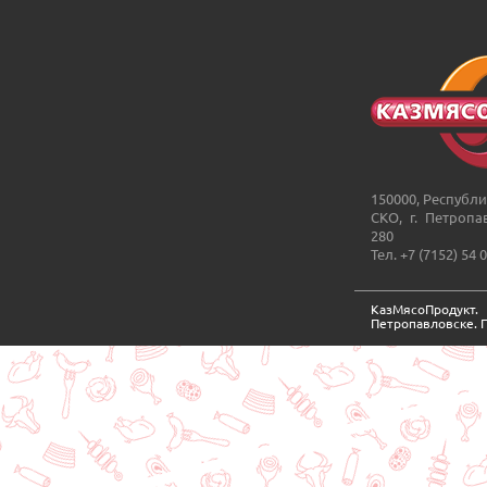
150000, Республи
СКО, г. Петропа
280
Тел. +7 (7152) 54 
КазМясоПродукт
Петропавловске. 