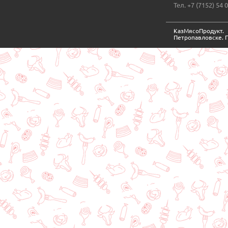
Тел. +7 (7152) 54 
КазМясоПродукт
Петропавловске. 